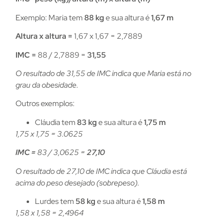
Exemplo: Maria tem
88 kg
e sua altura é
1,67 m
Altura x altura =
1,67 x 1,67 = 2,7889
IMC =
88 / 2,7889 =
31,55
O resultado de 31,55 de IMC indica que Maria está no
grau da obesidade.
Outros exemplos:
Cláudia tem
83 kg
e sua altura é
1,75 m
1,75 x 1,75 = 3.0625
IMC =
83 / 3,0625 =
27,10
O resultado de 27,10 de IMC indica que Cláudia está
acima do peso desejado (sobrepeso).
Lurdes tem
58 kg
e sua altura é
1,58 m
1,58 x 1,58 = 2,4964