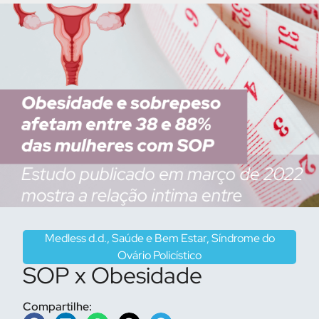
Medless d.d.
,
Saúde e Bem Estar
,
Síndrome do
Ovário Policístico
SOP x Obesidade
Compartilhe: