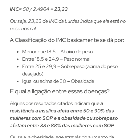
IMC=
58 / 2,4964 =
23,23
Ou seja, 23,23 de IMC da Lurdes indica que ela está no
peso normal.
A Classificação do IMC basicamente se dá por:
Menor que 18,5 – Abaixo do peso
Entre 18,5 e 24,9 – Peso normal
Entre 25 e 29,9 – Sobrepeso (acima do peso
desejado)
Igual ou acima de 30 – Obesidade
E qual a ligação entre essas doenças?
Alguns dos resultados citados indicam que
a
resistência à insulina afeta entre 50 e 90% das
mulheres com SOP e a obesidade ou sobrepeso
afetam entre 38 e 88% das mulheres com SOP
.
Ou seja, a obesidade, age através do aumento da