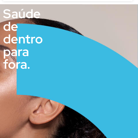
Saúde
de
dentro
para
fora.