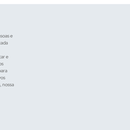
soas e
cada
tar e
os
para
vos
, nossa