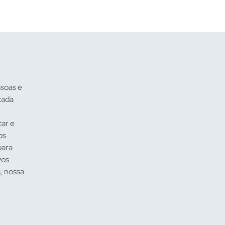
soas e
cada
tar e
os
para
vos
, nossa