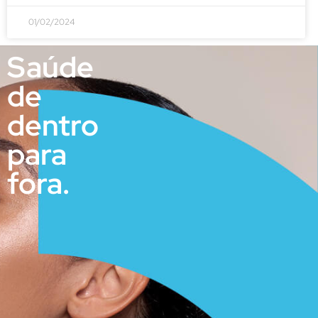
01/02/2024
Saúde
de
dentro
para
fora.