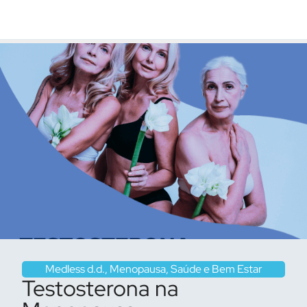
Medless d.d.
,
Menopausa
,
Saúde e Bem Estar
Testosterona na