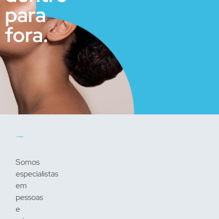
para
fora.
Somos
especialistas
em
pessoas
e