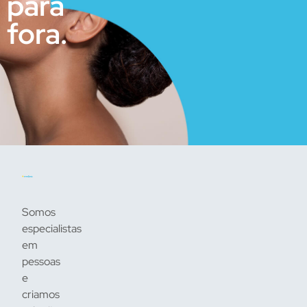
para
fora.
Somos
especialistas
em
pessoas
e
criamos