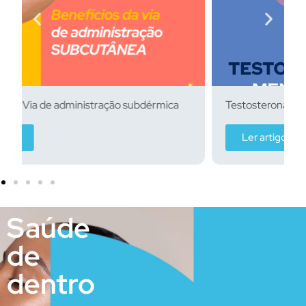
Testosterona na Menopausa
Ler artigo
Saúde
de
dentro